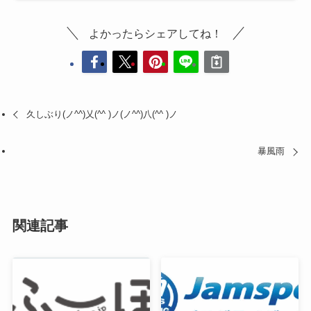
よかったらシェアしてね！
久しぶり(ノ^^)乂(^^ )ノ(ノ^^)八(^^ )ノ
暴風雨
関連記事