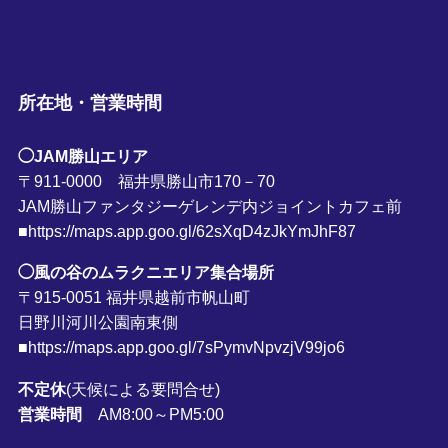
所在地・営業時間
◯JAM勝山エリア
〒911-0000 福井県勝山市170－70
JAM勝山ファンタジーゲレンデ内ジョイントカフェ前
■https://maps.app.goo.gl/62sXqD4zJkYmJhF87
◯風の谷のムラクニエリア集合場所
〒915-0051 福井県越前市帆山町
日野川河川公園南東側
■https://maps.app.goo.gl/7sPymvNpvzjV99jo6
不定休
(天候による要問合せ)
営業時間
AM8:00～PM5:00