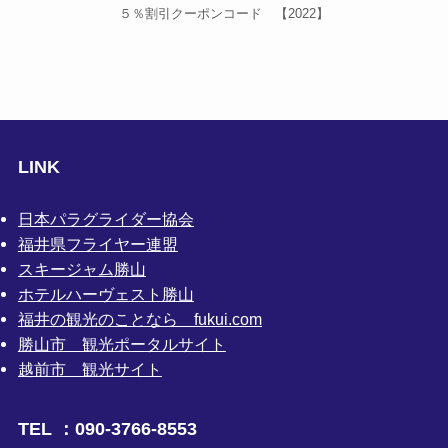
５％割引クーポンコード 【2022】
LINK
日本パラグライダー協会
福井県フライヤー連盟
スキージャム勝山
ホテルハーヴェスト勝山
福井の観光のことなら fukui.com
勝山市 観光ポータルサイト
越前市 観光サイト
TEL ：090-3766-8553