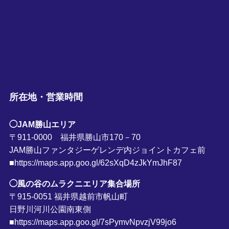
所在地・営業時間
◯JAM勝山エリア
〒911-0000 福井県勝山市170－70
JAM勝山ファンタジーゲレンデ内ジョイントカフェ前
■https://maps.app.goo.gl/62sXqD4zJkYmJhF87
◯風の谷のムラクニエリア集合場所
〒915-0051 福井県越前市帆山町
日野川河川公園南東側
■https://maps.app.goo.gl/7sPymvNpvzjV99jo6