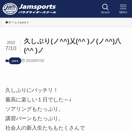
Search
MENU
ホーム
para
久しぶり(ノ^^)乂(^^ )ノ(ノ^^)八
2010
7/10
(^^ )ノ
2010/07/10
para
久しぶりにバッチリ！
最高に楽しい１日でした～♪
ソアリングもたっぷり。
講習バーンもたっぷり。
社会人の新入生たちもたくさんで