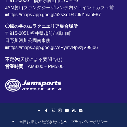
〒911-0000 福井県勝山市170－70
JAM勝山ファンタジーゲレンデ内ジョイントカフェ前
■https://maps.app.goo.gl/62sXqD4zJkYmJhF87
◯風の谷のムラクニエリア集合場所
〒915-0051 福井県越前市帆山町
日野川河川公園南東側
■https://maps.app.goo.gl/7sPymvNpvzjV99jo6
不定休
(天候による要問合せ)
営業時間
AM8:00～PM5:00
当日お持ちいただきたいもの
プライバシーポリシー