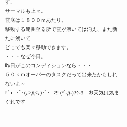
す。
サーマルも上々。
雲底は１８００ｍあたり。
移動する範囲至る所で雲が沸いては消え、また新
たに湧いて
どこでも楽々移動できます。
・・・なぜ今日。
昨日がこのコンディションなら・・・
５０ｋｍオーバーのタスクだって出来たかもしれ
ないよ～
ﾋﾞｪ─･ﾟ･(｡>д<｡)･ﾟ･─ﾝ!! (*´-д-)ﾌｩ-3 お天気は気ま
ぐれです