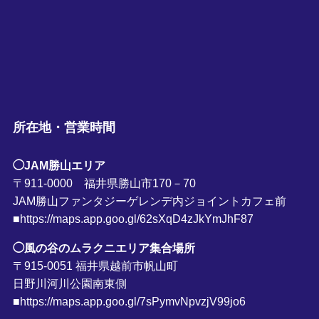
所在地・営業時間
◯JAM勝山エリア
〒911-0000 福井県勝山市170－70
JAM勝山ファンタジーゲレンデ内ジョイントカフェ前
■https://maps.app.goo.gl/62sXqD4zJkYmJhF87
◯風の谷のムラクニエリア集合場所
〒915-0051 福井県越前市帆山町
日野川河川公園南東側
■https://maps.app.goo.gl/7sPymvNpvzjV99jo6