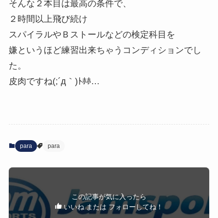
そんな２本目は最高の条件で、
２時間以上飛び続け
スパイラルやＢストールなどの検定科目を
嫌というほど練習出来ちゃうコンディションでし
た。
皮肉ですね(;´д｀)ﾄﾎﾎ…
para
para
この記事が気に入ったら
いいね または フォローしてね！