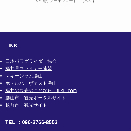
５％割引クーポンコード 【2022】
LINK
日本パラグライダー協会
福井県フライヤー連盟
スキージャム勝山
ホテルハーヴェスト勝山
福井の観光のことなら fukui.com
勝山市 観光ポータルサイト
越前市 観光サイト
TEL ：090-3766-8553