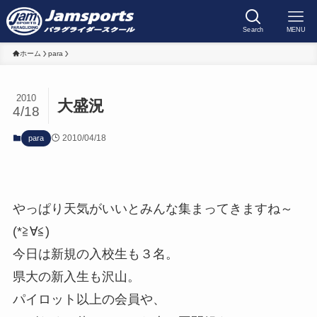
Search
MENU
ホーム
para
2010
大盛況
4/18
2010/04/18
para
やっぱり天気がいいとみんな集まってきますね～
(*≧∀≦)
今日は新規の入校生も３名。
県大の新入生も沢山。
パイロット以上の会員や、