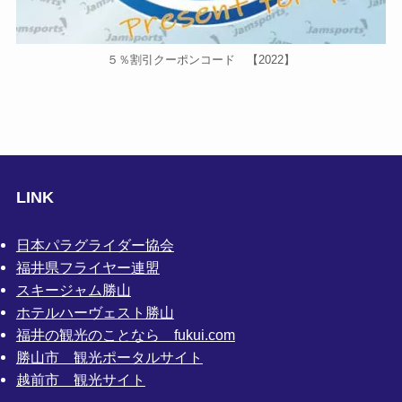
５％割引クーポンコード 【2022】
LINK
日本パラグライダー協会
福井県フライヤー連盟
スキージャム勝山
ホテルハーヴェスト勝山
福井の観光のことなら fukui.com
勝山市 観光ポータルサイト
越前市 観光サイト