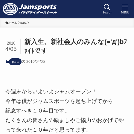
Search
MENU
ホーム
para
新入生、新社会人のみんな(●'д')bﾌ
2010
4/05
ｧｲﾄです
2010/04/05
para
今週末からいよいよジャムオープン！
今年は僕がジャムスポーツを起ち上げてから
記念すべき１０年目です。
たくさんの皆さんの励ましやご協力のおかげでや
って来れた１０年だと思ってます。