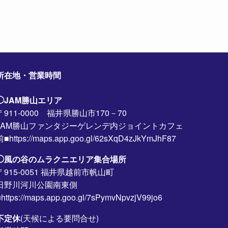
所在地・営業時間
◯JAM勝山エリア
〒911-0000 福井県勝山市170－70
JAM勝山ファンタジーゲレンデ内ジョイントカフェ
前■https://maps.app.goo.gl/62sXqD4zJkYmJhF87
◯風の谷のムラクニエリア集合場所
〒915-0051 福井県越前市帆山町
日野川河川公園南東側
https://maps.app.goo.gl/7sPymvNpvzjV99jo6
不定休
(天候による要問合せ)