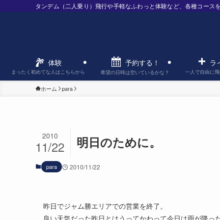
タンデム（二人乗り）飛行や手軽なふわっと体験など、各種コース
予約する！
体験
ラ
まったく初めてな人はこちらから
一人で自由に飛
希望の日時は空いているかな？
ホーム
para
2010
明日のために。
11/22
para
2010/11/22
昨日でジャム勝エリアでの営業を終了。
良い天気だった昨日とはうってかわって今日は雨が降っ