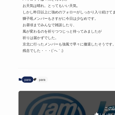
お天気は晴れ。とってもいい天気。
しかし昨日以上に強めのフォローがしっかり入り続けて
獅子吼メンバーもさすがに今日は少なめです。
お昼頃までみんなで雑談したり、
風が変わるのを祈りつつじっと待ってみましたが
祈りは届かずでした。
京北に行ったメンバーも強風で早々に撤退したそうです
残念でした・・・(´へ｀;)
para
para
この
いいね 