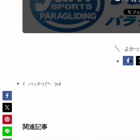
よかっ
バッチリ(*^-゜)v♪
関連記事