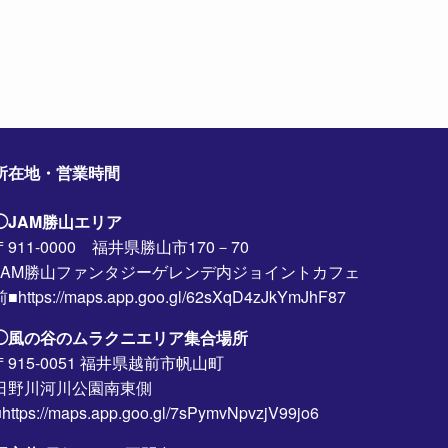
所在地・営業時間
◯JAM勝山エリア
〒911-0000 福井県勝山市170－70
JAM勝山ファンタジーゲレンデ内ジョイントカフェ
前■https://maps.app.goo.gl/62sXqD4zJkYmJhF87
◯風の谷のムラクニエリア集合場所
〒915-0051 福井県越前市帆山町
日野川河川公園南東側
https://maps.app.goo.gl/7sPymvNpvzjV99jo6