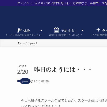
タンデム（二人乗り）飛行や手軽なふわっと体験など、各種コース
予約する！
体験
ラ
まったく初めてな人はこちらから
一人で自由に飛
希望の日時は空いているかな？
ホーム
para
2011
昨日のようには・・・
2/20
para
2011/02/20
今日も獅子吼スクール予定でしたが、スクール生はＫ端
パイロットはＴ澤さん１人。