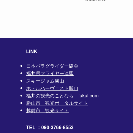
LINK
日本パラグライダー協会
福井県フライヤー連盟
スキージャム勝山
ホテルハーヴェスト勝山
福井の観光のことなら fukui.com
勝山市 観光ポータルサイト
越前市 観光サイト
TEL ：090-3766-8553