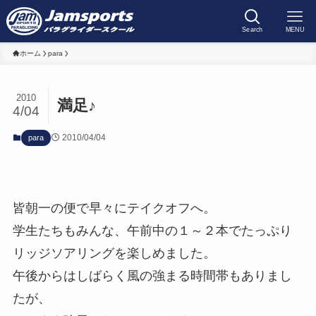
Search
MENU
ホーム
para
2010
満足♪
4/04
2010/04/04
para
皆朝一の便で早々にテイクオフへ。
学生たちもみんな、午前中の１～２本でたっぷり
リッジソアリングを楽しめました。
午後からはしばらく風の強まる時間帯もありまし
たが、