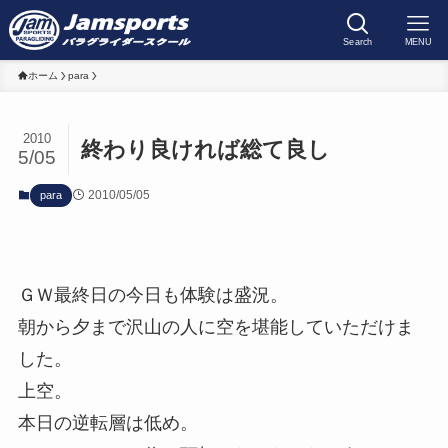
Search
MENU
ホーム
para
2010
終わり良ければ総て良し
5/05
2010/05/05
para
ＧＷ最終日の今日も体験は盛況。
朝から夕まで沢山の人に空を堪能していただけま
した。
上空。
本日の逆転層は低め。