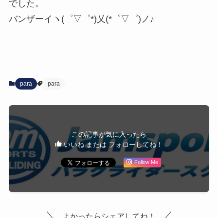
でした。
バンザーイヽ(゜▽゜*)乂(*゜▽゜)ノ♪
para
para
この記事が気に入ったら
いいね または フォローしてね！
Follow Me
よかったらシェアしてね！