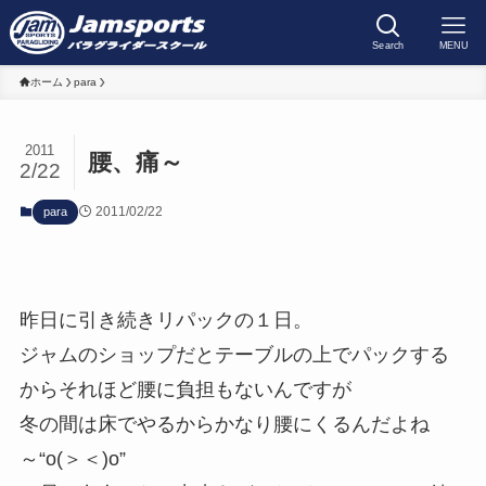
Search
MENU
ホーム
para
2011
腰、痛～
2/22
2011/02/22
para
昨日に引き続きリパックの１日。
ジャムのショップだとテーブルの上でパックする
からそれほど腰に負担もないんですが
冬の間は床でやるからかなり腰にくるんだよね
～“o(＞＜)o”