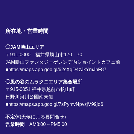
所在地・営業時間
◯JAM勝山エリア
〒911-0000 福井県勝山市170－70
JAM勝山ファンタジーゲレンデ内ジョイントカフェ前
■https://maps.app.goo.gl/62sXqD4zJkYmJhF87
◯風の谷のムラクニエリア集合場所
〒915-0051 福井県越前市帆山町
日野川河川公園南東側
■https://maps.app.goo.gl/7sPymvNpvzjV99jo6
不定休
(天候による要問合せ)
営業時間
AM8:00～PM5:00