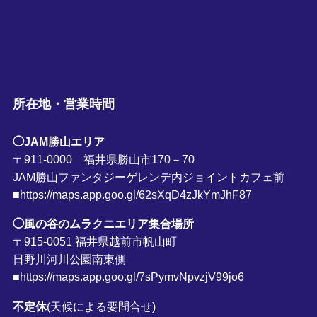
所在地・営業時間
◯JAM勝山エリア
〒911-0000 福井県勝山市170－70
JAM勝山ファンタジーゲレンデ内ジョイントカフェ前
■https://maps.app.goo.gl/62sXqD4zJkYmJhF87
◯風の谷のムラクニエリア集合場所
〒915-0051 福井県越前市帆山町
日野川河川公園南東側
■https://maps.app.goo.gl/7sPymvNpvzjV99jo6
不定休
(天候による要問合せ)