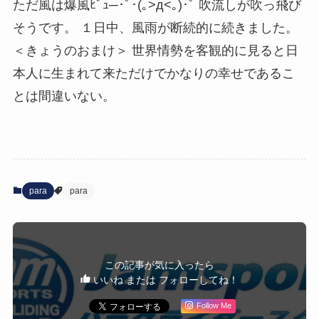
ただ風は爆風ﾋﾞｭ─･ﾟ･(｡>д<｡)･ﾟ 吹流しが吹っ飛び
そうです。 １日中、風雨が断続的に続きました。
＜きょうのおまけ＞ 世界情勢を客観的に見ると日
本人に生まれて来ただけでかなりの幸せであるこ
とは間違いない。
para
para
この記事が気に入ったら
いいね または フォローしてね！
Follow Me