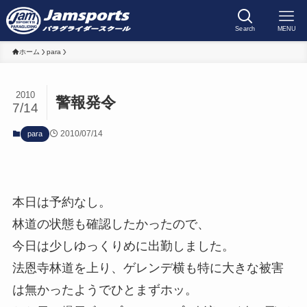
Search
MENU
ホーム
para
2010
警報発令
7/14
2010/07/14
para
本日は予約なし。
林道の状態も確認したかったので、
今日は少しゆっくりめに出勤しました。
法恩寺林道を上り、ゲレンデ横も特に大きな被害
は無かったようでひとまずホッ。