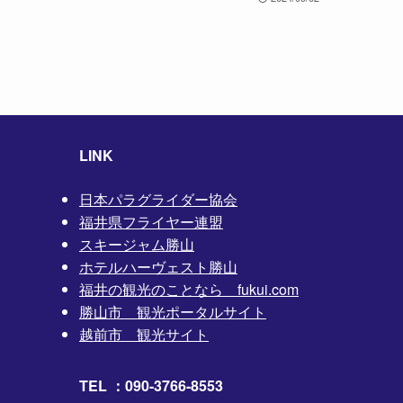
LINK
日本パラグライダー協会
福井県フライヤー連盟
スキージャム勝山
ホテルハーヴェスト勝山
福井の観光のことなら fukui.com
勝山市 観光ポータルサイト
越前市 観光サイト
TEL ：090-3766-8553