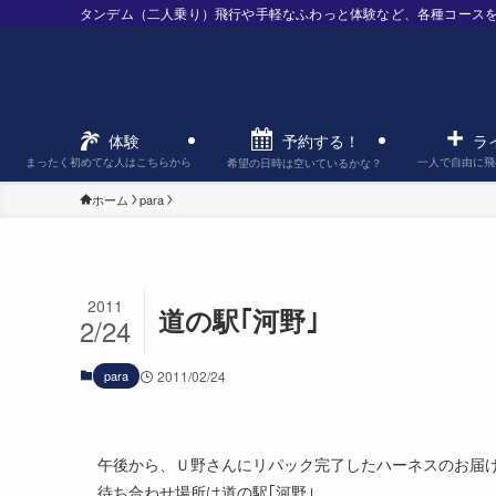
タンデム（二人乗り）飛行や手軽なふわっと体験など、各種コース
予約する！
体験
ラ
まったく初めてな人はこちらから
一人で自由に飛
希望の日時は空いているかな？
ホーム
para
2011
道の駅｢河野｣
2/24
para
2011/02/24
午後から、Ｕ野さんにリパック完了したハーネスのお届
待ち合わせ場所は道の駅｢河野｣