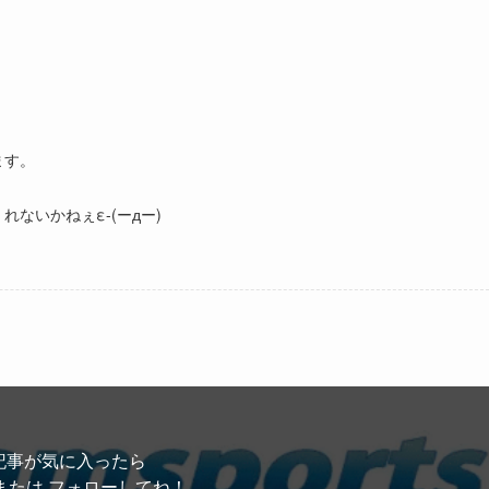
ます。
ないかねぇε-(ーдー)
記事が気に入ったら
または フォローしてね！