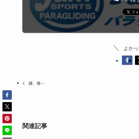
よかっ
腰、痛～
関連記事