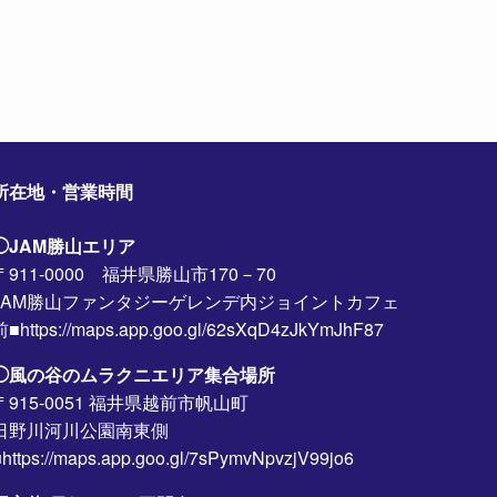
所在地・営業時間
◯JAM勝山エリア
〒911-0000 福井県勝山市170－70
JAM勝山ファンタジーゲレンデ内ジョイントカフェ
前■https://maps.app.goo.gl/62sXqD4zJkYmJhF87
◯風の谷のムラクニエリア集合場所
〒915-0051 福井県越前市帆山町
日野川河川公園南東側
https://maps.app.goo.gl/7sPymvNpvzjV99jo6