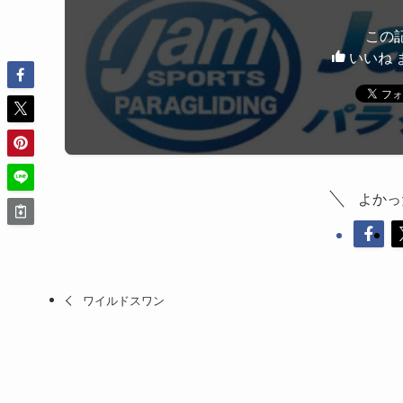
この
いいね 
よかっ
ワイルドスワン