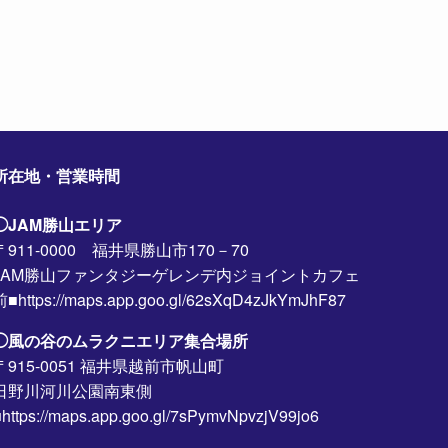
所在地・営業時間
◯JAM勝山エリア
〒911-0000 福井県勝山市170－70
JAM勝山ファンタジーゲレンデ内ジョイントカフェ
前■https://maps.app.goo.gl/62sXqD4zJkYmJhF87
◯風の谷のムラクニエリア集合場所
〒915-0051 福井県越前市帆山町
日野川河川公園南東側
https://maps.app.goo.gl/7sPymvNpvzjV99jo6