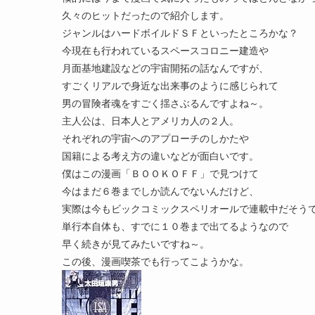
久々のヒットだったので紹介します。
ジャンルはハードボイルドＳＦといったところかな？
今現在も行われているスペースコロニー建造や
月面基地建設などの宇宙開拓の話なんですが、
すごくリアルで身近な出来事のように感じられて
男の冒険者魂をすごく揺さぶるんですよね～。
主人公は、日本人とアメリカ人の２人。
それぞれの宇宙へのアプローチのしかたや
国籍による考え方の違いなどが面白いです。
僕はこの漫画「ＢＯＯＫＯＦＦ」で見つけて
今はまだ６巻までしか読んでないんだけど、
実際は今もビックコミックスペリオールで連載中だそう
単行本自体も、すでに１０巻まで出てるようなので
早く続きが見てみたいですね～。
この後、漫画喫茶でも行ってこようかな。