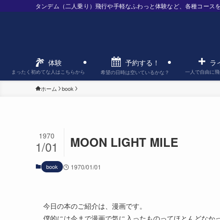
タンデム（二人乗り）飛行や手軽なふわっと体験など、各種コース
予約する！
体験
ラ
まったく初めてな人はこちらから
一人で自由に飛
希望の日時は空いているかな？
ホーム
book
1970
MOON LIGHT MILE
1/01
book
1970/01/01
今日の本のご紹介は、漫画です。
僕的には今まで漫画で気に入ったものってほとんどなか