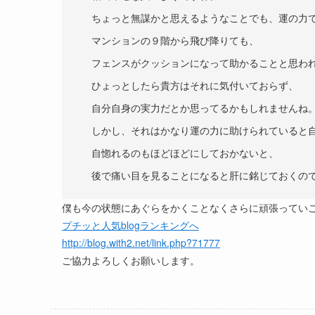
ちょっと無謀かと思えるようなことでも、運の力
マンションの９階から飛び降りても、
フェンスがクッションになって助かることと思わ
ひょっとしたら貴方はそれに気付いておらず、
自分自身の実力だとか思ってるかもしれませんね
しかし、それはかなり運の力に助けられていると
自惚れるのもほどほどにしておかないと、
後で痛い目を見ることになると肝に銘じておくの
僕も今の状態にあぐらをかくことなくさらに頑張ってい
プチッと人気blogランキングへ
http://blog.with2.net/link.php?71777
ご協力よろしくお願いします。