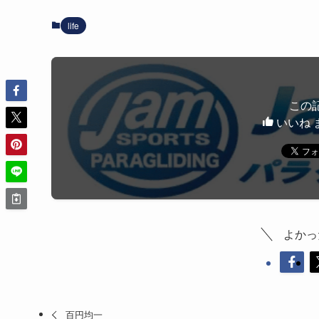
life
この
いいね 
よかっ
百円均一