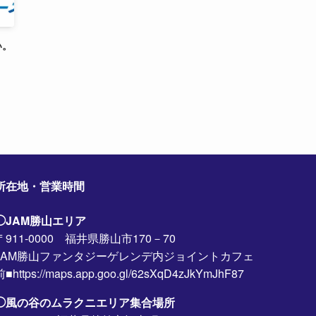
い。
所在地・営業時間
◯JAM勝山エリア
〒911-0000 福井県勝山市170－70
JAM勝山ファンタジーゲレンデ内ジョイントカフェ
前■https://maps.app.goo.gl/62sXqD4zJkYmJhF87
◯風の谷のムラクニエリア集合場所