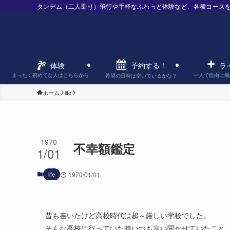
タンデム（二人乗り）飛行や手軽なふわっと体験など、各種コース
予約する！
体験
ラ
まったく初めてな人はこちらから
一人で自由に飛
希望の日時は空いているかな？
ホーム
life
1970
不幸額鑑定
1/01
life
1970/01/01
昔も書いたけど高校時代は超～厳しい学校でした。
そんな高校に行っていた時いつも言い聞かせていたこと