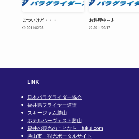
ごついけど・・・
お料理中～♪
2011/02/23
2011/02/17
LINK
日本パラグライダー協会
福井県フライヤー連盟
スキージャム勝山
ホテルハーヴェスト勝山
福井の観光のことなら fukui.com
勝山市 観光ポータルサイト