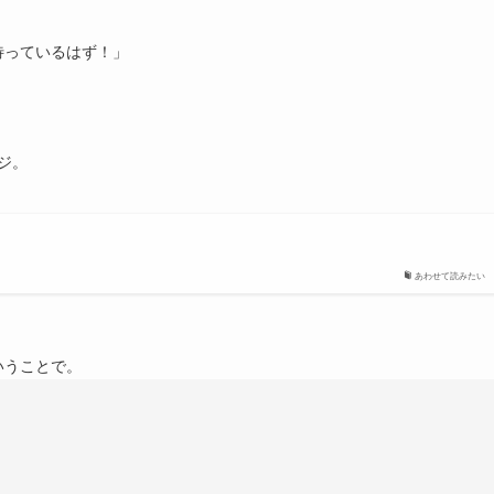
待っているはず！」
ジ。
あわせて読みたい
いうことで。