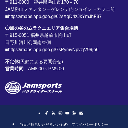
〒911-0000 福井県勝山市170－70
JAM勝山ファンタジーゲレンデ内ジョイントカフェ前
■https://maps.app.goo.gl/62sXqD4zJkYmJhF87
◯風の谷のムラクニエリア集合場所
〒915-0051 福井県越前市帆山町
日野川河川公園南東側
■https://maps.app.goo.gl/7sPymvNpvzjV99jo6
不定休
(天候による要問合せ)
営業時間
AM8:00～PM5:00
当日お持ちいただきたいもの
プライバシーポリシー