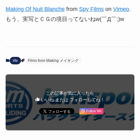
Making Of Nuit Blanche
from
Spy Films
on
Vimeo
.
もう、実写とＣＧの境目ってないねw(￣Д￣;)w
life
Films from Making メイキング
この記事が気に入ったら
いいね または フォローしてね！
Follow Me