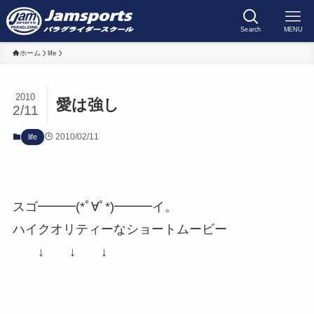
Search
MENU
ホーム
life
2010
愛は強し
2/11
2010/02/11
life
スゴ━━━(*ﾟ∀ﾟ*)━━━イ。
ハイクオリティーなショートムービー
↓ ↓ ↓