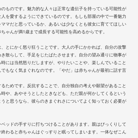
めのものです。魅力的な人々は正常な遺伝子を持っている可能性が
な人を愛するようにできているのです。もしも部屋の中で一番魅力
をママだと思っているか、あるいは少なくとも彼女に育ててほしい
赤ちゃんが満1歳まで成長する可能性を高めるからです。
は、とにかく怒り狂うことです。大人の手にかかれば、自分の攻撃
めき散らして、手足をじたばたさせます。自分の望み通りに物事が
る時には当然怒りだしますが、やりたいことや、楽しんでいること
んでもなく気まぐれなのです。「やだ」は赤ちゃんが最初に話す言
するためです。反抗することで、自分独自の考えや願望があること
る時や、あやそうとしたときなども、ただ親が何かしてくるという
ようと思うなら、彼らのきまぐれさについてよく知っておく必要が
ーベッドの手すりに打ちつけることがあります。親はびっくりして
け終わると赤ちゃんはぐっすりと眠ってしまいます。一体なぜこん