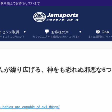
を取り揃えてお待ちしています
イセンス取得
お客様の声
Q&A
べるようになりたい！
たくさんの方から感想いただいております
まずは疑問をクリア
んが繰り広げる、神をも恐れぬ邪悪な6つ
6_babies_are_capable_of_evil_things/