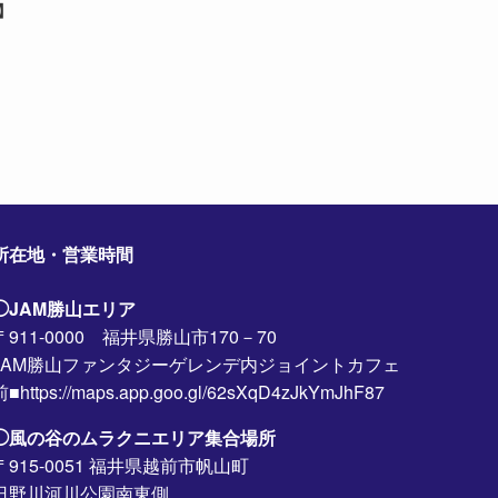
】
所在地・営業時間
◯JAM勝山エリア
〒911-0000 福井県勝山市170－70
JAM勝山ファンタジーゲレンデ内ジョイントカフェ
前■https://maps.app.goo.gl/62sXqD4zJkYmJhF87
◯風の谷のムラクニエリア集合場所
〒915-0051 福井県越前市帆山町
日野川河川公園南東側