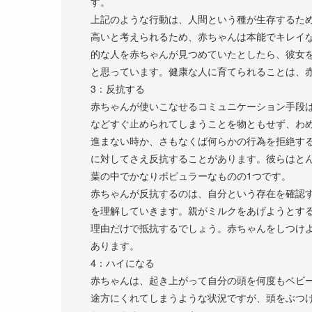
す。
上記のような行動は、人間という種が生存するた
高いと考えられるため、赤ちゃんは本能でキレイ
的な人を赤ちゃんが見つめていたとしたら、彼女
と思っています。健康な人に育てられることは、
3：反抗する
赤ちゃんが使いこなせるコミュニケーション手段
などすぐ止められてしまうことを物ともせず、わ
進まない時か、さもなくば何らかの行為を拒絶す
に対してさえ反抗することがあります。彼らはと
葉の中でかなりポピュラーなものの1つです。
赤ちゃんが反抗するのは、自分という存在を確認
を理解していきます。親がミルクをあげようとす
理由だけで抵抗するでしょう。赤ちゃんをしつけ
あります。
4：ハイになる
赤ちゃんは、起き上がって自分の頭を何度もベビ
途方にくれてしまうような状況ですが、頭をぶつ