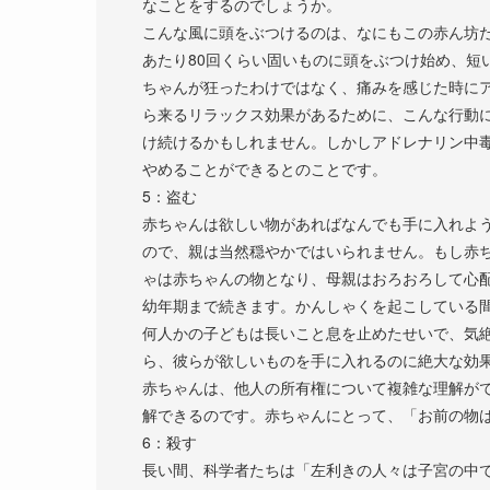
なことをするのでしょうか。
こんな風に頭をぶつけるのは、なにもこの赤ん坊だ
あたり80回くらい固いものに頭をぶつけ始め、短
ちゃんが狂ったわけではなく、痛みを感じた時に
ら来るリラックス効果があるために、こんな行動
け続けるかもしれません。しかしアドレナリン中
やめることができるとのことです。
5：盗む
赤ちゃんは欲しい物があればなんでも手に入れよ
ので、親は当然穏やかではいられません。もし赤
ゃは赤ちゃんの物となり、母親はおろおろして心
幼年期まで続きます。かんしゃくを起こしている
何人かの子どもは長いこと息を止めたせいで、気
ら、彼らが欲しいものを手に入れるのに絶大な効
赤ちゃんは、他人の所有権について複雑な理解が
解できるのです。赤ちゃんにとって、「お前の物
6：殺す
長い間、科学者たちは「左利きの人々は子宮の中