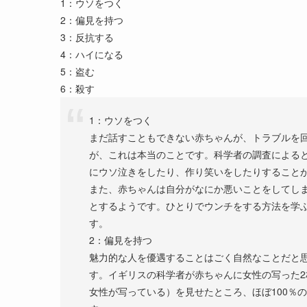
1：ウソをつく
2：偏見を持つ
3：反抗する
4：ハイになる
5：盗む
6：殺す
1：ウソをつく
まだ話すこともできない赤ちゃんが、トラブルを
が、これは本当のことです。科学者の調査による
にウソ泣きをしたり、作り笑いをしたりすること
また、赤ちゃんは自分がなにか悪いことをしてし
とするようです。ひとりでウンチをする方法を学
す。
2：偏見を持つ
魅力的な人を優遇することはごく自然なことだと
す。イギリスの科学者が赤ちゃんに女性の写った2
女性が写っている）を見せたところ、ほぼ100％