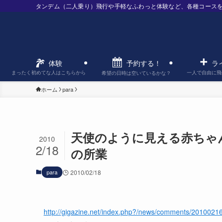
タンデム（二人乗り）飛行や手軽なふわっと体験など、各種コース
予約する！
体験
ラ
まったく初めてな人はこちらから
一人で自由に飛
希望の日時は空いているかな？
ホーム
para
天使のように見える赤ちゃ
2010
2/18
の所業
para
2010/02/18
http://gigazine.net/index.php?/news/comments/2010021