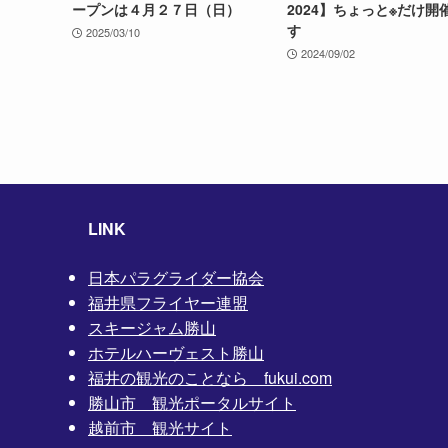
ープンは４月２７日（日）
2024】ちょっと※だけ開
す
2025/03/10
2024/09/02
LINK
日本パラグライダー協会
福井県フライヤー連盟
スキージャム勝山
ホテルハーヴェスト勝山
福井の観光のことなら fukui.com
勝山市 観光ポータルサイト
越前市 観光サイト