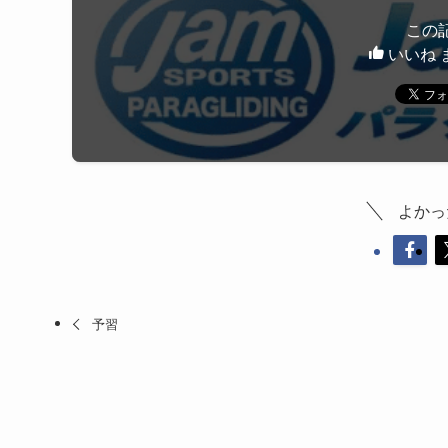
この
いいね 
よかっ
予習