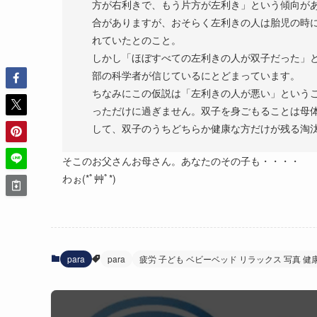
方が右利きで、もう片方が左利き」という傾向が
合がありますが、おそらく左利きの人は胎児の時
れていたとのこと。
しかし「ほぼすべての左利きの人が双子だった」
部の科学者が信じているにとどまっています。
ちなみにこの仮説は「左利きの人が悪い」という
っただけに過ぎません。双子を身ごもることは母
して、双子のうちどちらか健康な方だけが残る淘
そこのお父さんお母さん。あなたのその子も・・・・
わぉ(*ﾟ艸ﾟ*)
para
para
疲労 子ども ベビーベッド リラックス 写真 健