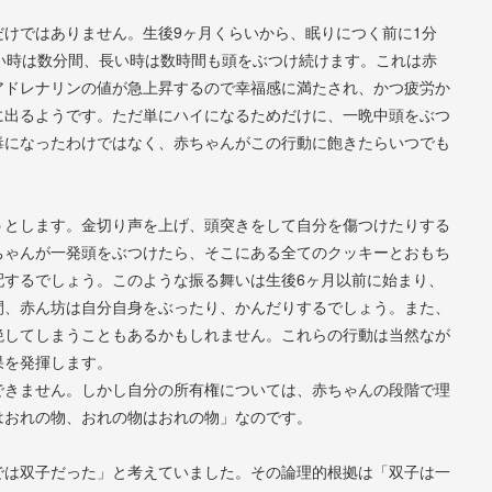
けではありません。生後9ヶ月くらいから、眠りにつく前に1分
い時は数分間、長い時は数時間も頭をぶつけ続けます。これは赤
アドレナリンの値が急上昇するので幸福感に満たされ、かつ疲労か
に出るようです。ただ単にハイになるためだけに、一晩中頭をぶつ
毒になったわけではなく、赤ちゃんがこの行動に飽きたらいつでも
うとします。金切り声を上げ、頭突きをして自分を傷つけたりする
ちゃんが一発頭をぶつけたら、そこにある全てのクッキーとおもち
配するでしょう。このような振る舞いは生後6ヶ月以前に始まり、
間、赤ん坊は自分自身をぶったり、かんだりするでしょう。また、
絶してしまうこともあるかもしれません。これらの行動は当然なが
果を発揮します。
できません。しかし自分の所有権については、赤ちゃんの段階で理
はおれの物、おれの物はおれの物」なのです。
では双子だった」と考えていました。その論理的根拠は「双子は一