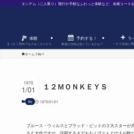
タンデム（二人乗り）飛行や手軽なふわっと体験など、各種コース
予約する！
体験
ラ
まったく初めてな人はこちらから
一人で自由に飛
希望の日時は空いているかな？
ホーム
life
1970
１２ＭＯＮＫＥＹＳ
1/01
life
1970/01/01
ブルース・ウィルスとブラッド・ピットの２大スターが
ＳＦ大作ですが、説明するまでもなくほとんどの人が観