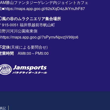
JAM勝山ファンタジーゲレンデ内ジョイントカフェ
前■https://maps.app.goo.gl/62sXqD4zJkYmJhF87
◯風の谷のムラクニエリア集合場所
〒915-0051 福井県越前市帆山町
日野川河川公園南東側
https://maps.app.goo.gl/7sPymvNpvzjV99jo6
不定休
(天候による要問合せ)
営業時間
AM8:00～PM5:00
表記