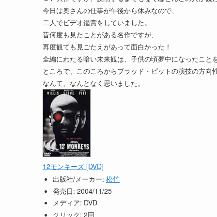
今日は奥さんの仕事が午後から休みなので、
二人でビデオ鑑賞をしていました。
昔何度も見たことがある名作ですが、
再度観ても見ごたえがあって面白かった！
全編にわたる暗い未来観は、子供の頃夢中になったこと
ところで、このころからブラッド・ピットの演技の方向
なんて、なんとなく思いました。
12モンキーズ [DVD]
出版社/メーカー:
松竹
発売日:
2004/11/25
メディア:
DVD
クリック
: 2回