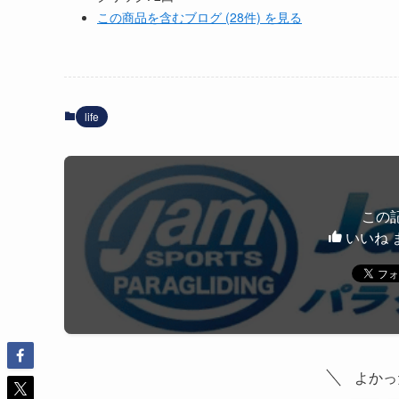
この商品を含むブログ (28件) を見る
life
この
いいね 
よかっ