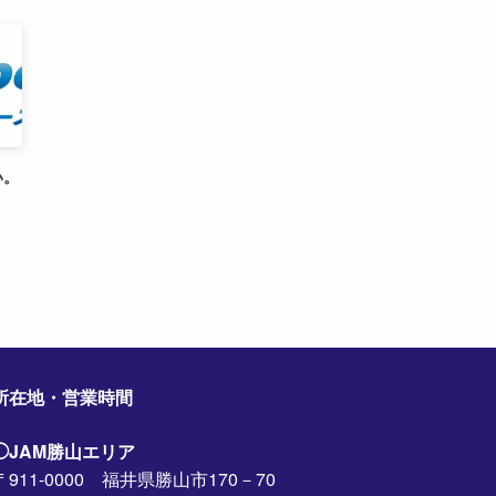
い。
所在地・営業時間
◯JAM勝山エリア
〒911-0000 福井県勝山市170－70