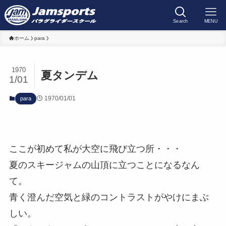
Search
MENU
ホーム
para
1970
夏タンデム
1/01
1970/01/01
para
ここが初めて私が大空に飛び立つ所・・・
夏のスキージャムの山頂に立つことになるなん
て。
青く澄んだ空気と緑のコントラストがやけにまぶ
しい。