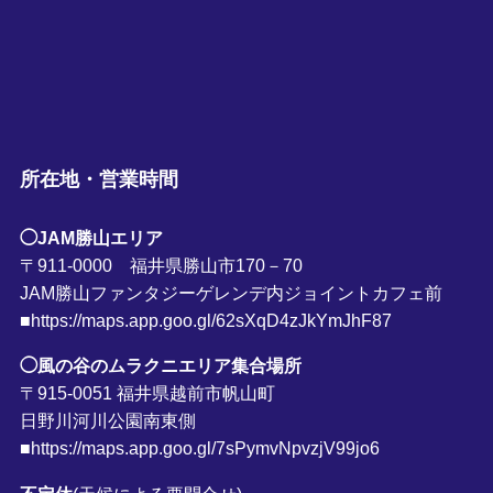
所在地・営業時間
◯JAM勝山エリア
〒911-0000 福井県勝山市170－70
JAM勝山ファンタジーゲレンデ内ジョイントカフェ前
■https://maps.app.goo.gl/62sXqD4zJkYmJhF87
◯風の谷のムラクニエリア集合場所
〒915-0051 福井県越前市帆山町
日野川河川公園南東側
■https://maps.app.goo.gl/7sPymvNpvzjV99jo6