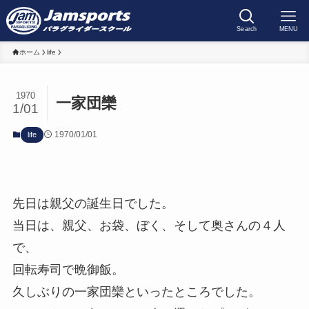
Search
MENU
ホーム
life
1970
一家団欒
1/01
1970/01/01
life
先日は親父の誕生日でした。
当日は、親父、お袋、ぼく、そして奥さんの４人
で、
回転寿司で晩御飯。
久しぶりの一家団欒といったところでした。