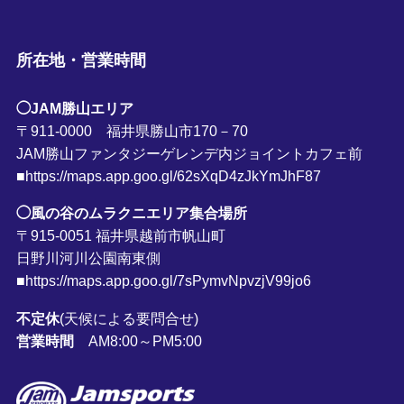
所在地・営業時間
◯JAM勝山エリア
〒911-0000 福井県勝山市170－70
JAM勝山ファンタジーゲレンデ内ジョイントカフェ前
■https://maps.app.goo.gl/62sXqD4zJkYmJhF87
◯風の谷のムラクニエリア集合場所
〒915-0051 福井県越前市帆山町
日野川河川公園南東側
■https://maps.app.goo.gl/7sPymvNpvzjV99jo6
不定休
(天候による要問合せ)
営業時間
AM8:00～PM5:00