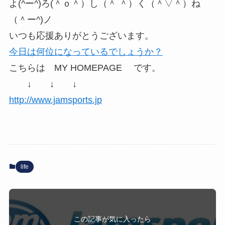
よ(^ー^)ろ(＾ｏ＾）し（＾ ＾）く（＾▽＾）ね
（＾ー^)ノ
いつも応援ありがとうございます。
今日は何位になっているでしょうか？
こちらは MY HOMEPAGE です。
↓ ↓ ↓
http://www.jamsports.jp
life
この記事が気に入ったら