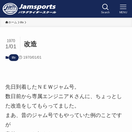
Search
MENU
ホーム
life
1970
改造
1/01
1970/01/01
life
先日到着したＮＥＷジャム号。
数日前から専属エンジニアＫさんに、ちょっとし
た改造をしてもらってました。
まあ、昔のジャム号でもやっていた例のことです
が