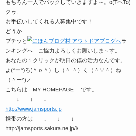
もちろん一人でパックしていきますよ～。o(TヘTo)
クゥ。
お手伝いしてくれる人募集中です！
どうか
プチッと
ラ
ンキングへ ご協力よろしくお願いしま～す。
あなたの１クリックが明日の僕の活力なんです。
よ(^ー^)ろ(＾ｏ＾）し（＾ ＾）く（＾▽＾）ね
（＾ー^)ノ
こちらは MY HOMEPAGE です。
↓ ↓ ↓
http://www.jamsports.jp
携帯の方は ↓ ↓ ↓
http://jamsports.sakura.ne.jp/i/