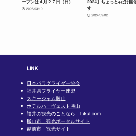
ープンは４月２７日（日）
2024】ちょっと※だけ開
す
2025/03/10
2024/09/02
LINK
日本パラグライダー協会
福井県フライヤー連盟
スキージャム勝山
ホテルハーヴェスト勝山
福井の観光のことなら fukui.com
勝山市 観光ポータルサイト
越前市 観光サイト