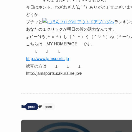
今日はホント。わざわざ人´Д｀*）ありがとぉ☆ございま
どうか
プチッと
ランキン
あなたの１クリックが明日の僕の活力なんです。
よ(^ー^)ろ(＾ｏ＾）し（＾ ＾）く（＾▽＾）ね（＾ー^)
こちらは MY HOMEPAGE です。
↓ ↓ ↓
http://www.jamsports.jp
携帯の方は ↓ ↓ ↓
http://jamsports.sakura.ne.jp/i/
para
para