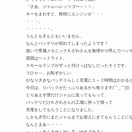
「さあ、ジャムへレッツゴー～！！」
キーをまわすと、軽快にエンジンが・・・
・・・。
・・・・・・。
うんともすんともいいません。
なんとバッテリが切れてしまったようです！
急いで専属メカニックＫざわさんを無理やり呼んでバッ
原因はヘッドライト。
スモールランプがずっと付けっぱなしだったそうです。
うひゃ～。お恥ずかしい
かなり大きなバッテリらしく充電に１～２時間はかかる
今日は、リパックがたっぷりあるから焦ります(￣_￣|||)
とりあえず僕だけジャムに送ってもらって、
バッテリだけＫざわさんの工場に持って帰って
充電をしてもらうことになりました。
しかも夕方にまたジャムまでお迎えにきてもらうことに
なんとまあ～・・・
・・・・すんませんm(；∇；)mＫざわさん。