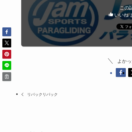
この
いいね 
よかっ
リパックリパック