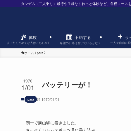
タンデム（二人乗り）飛行や手軽なふわっと体験など、各種コース
予約する！
体験
ラ
まったく初めてな人はこちらから
一人で自由に飛
希望の日時は空いているかな？
ホーム
para
1970
バッテリーが！
1/01
para
1970/01/01
朝一で勝山駅に着きました。
さっそくジャムスポーツ号に乗り込み