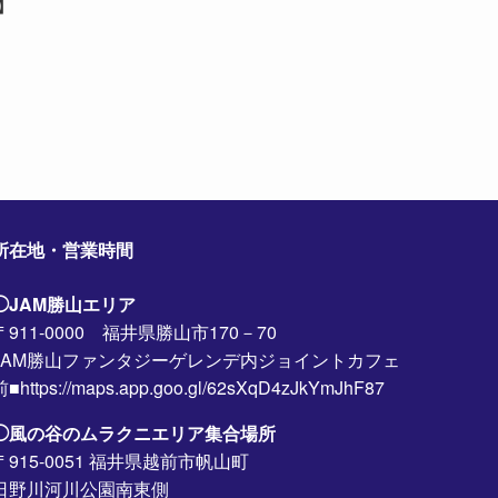
】
所在地・営業時間
◯JAM勝山エリア
〒911-0000 福井県勝山市170－70
JAM勝山ファンタジーゲレンデ内ジョイントカフェ
前■https://maps.app.goo.gl/62sXqD4zJkYmJhF87
◯風の谷のムラクニエリア集合場所
〒915-0051 福井県越前市帆山町
日野川河川公園南東側