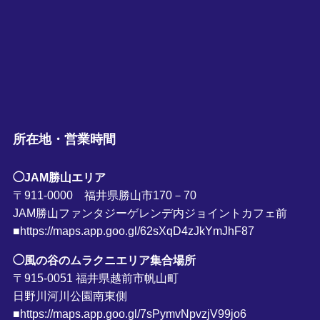
所在地・営業時間
◯JAM勝山エリア
〒911-0000 福井県勝山市170－70
JAM勝山ファンタジーゲレンデ内ジョイントカフェ前
■https://maps.app.goo.gl/62sXqD4zJkYmJhF87
◯風の谷のムラクニエリア集合場所
〒915-0051 福井県越前市帆山町
日野川河川公園南東側
■https://maps.app.goo.gl/7sPymvNpvzjV99jo6