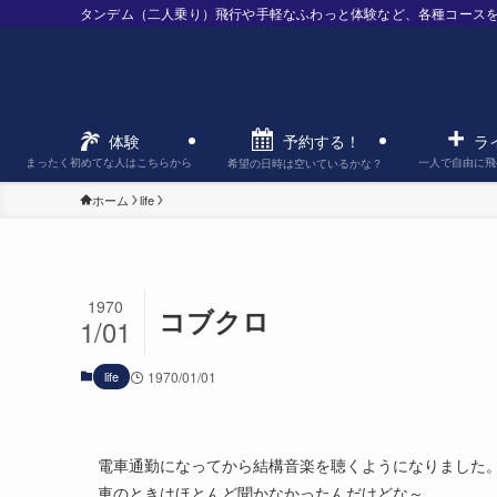
タンデム（二人乗り）飛行や手軽なふわっと体験など、各種コース
予約する！
体験
ラ
まったく初めてな人はこちらから
一人で自由に飛
希望の日時は空いているかな？
ホーム
life
1970
コブクロ
1/01
life
1970/01/01
電車通勤になってから結構音楽を聴くようになりました
車のときはほとんど聞かなかったんだけどな～。