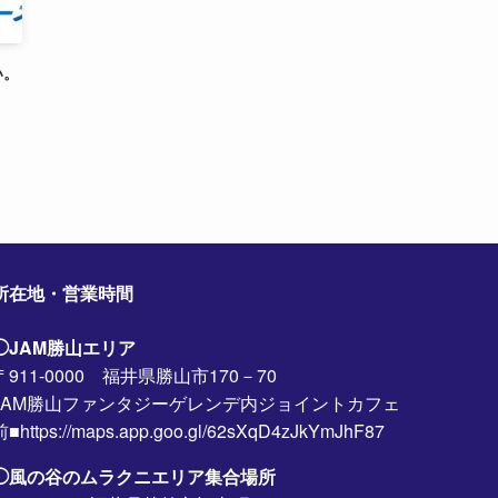
い。
所在地・営業時間
◯JAM勝山エリア
〒911-0000 福井県勝山市170－70
JAM勝山ファンタジーゲレンデ内ジョイントカフェ
前■https://maps.app.goo.gl/62sXqD4zJkYmJhF87
◯風の谷のムラクニエリア集合場所