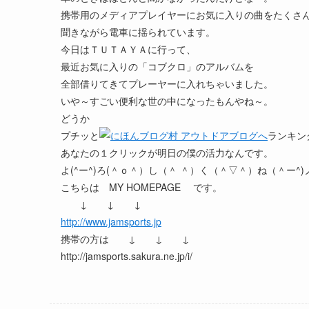
携帯用のメディアプレイヤーにお気に入りの曲をたくさ
聞きながら電車に揺られています。
今日はＴＵＴＡＹＡに行って、
最近お気に入りの「コブクロ」のアルバムを
全部借りてきてプレーヤーに入れちゃいました。
いや～すごい便利な世の中になったもんやね～。
どうか
プチッと
ランキン
あなたの１クリックが明日の僕の活力なんです。
よ(^ー^)ろ(＾ｏ＾）し（＾ ＾）く（＾▽＾）ね（＾ー^)
こちらは MY HOMEPAGE です。
↓ ↓ ↓
http://www.jamsports.jp
携帯の方は ↓ ↓ ↓
http://jamsports.sakura.ne.jp/i/