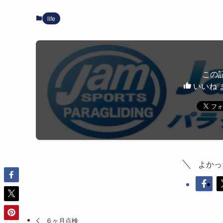
life
この
いいね 
よかっ
６ヶ月点検