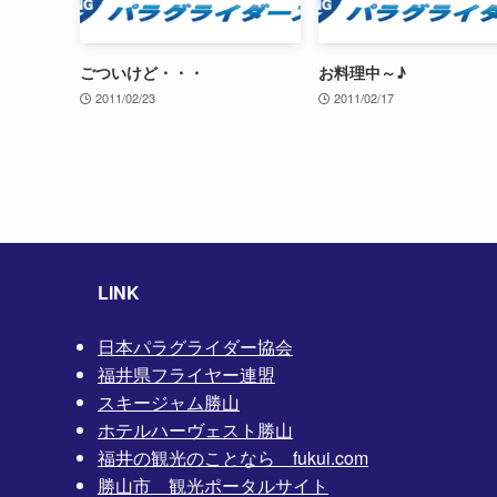
ごついけど・・・
お料理中～♪
2011/02/23
2011/02/17
LINK
日本パラグライダー協会
福井県フライヤー連盟
スキージャム勝山
ホテルハーヴェスト勝山
福井の観光のことなら fukui.com
勝山市 観光ポータルサイト