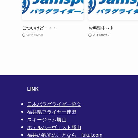
ごついけど・・・
お料理中～♪
2011/02/23
2011/02/17
LINK
日本パラグライダー協会
福井県フライヤー連盟
スキージャム勝山
ホテルハーヴェスト勝山
福井の観光のことなら fukui.com