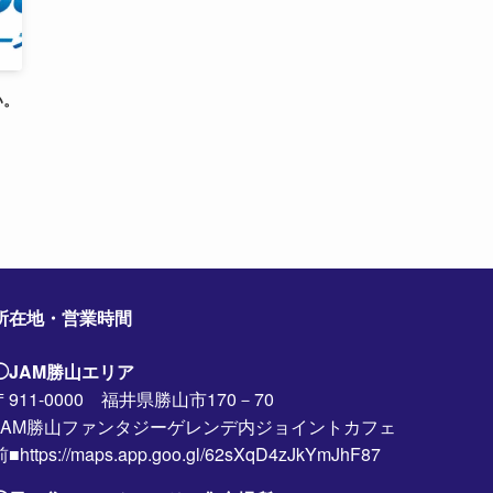
い。
所在地・営業時間
◯JAM勝山エリア
〒911-0000 福井県勝山市170－70
JAM勝山ファンタジーゲレンデ内ジョイントカフェ
前■https://maps.app.goo.gl/62sXqD4zJkYmJhF87