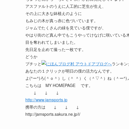
アスファルトのうえに人工的に芝生が生え、
その上に大きな鉢植えのように
もみじの木が真っ赤に色づいています。
ジャムでたくさんの緑を見ている僕ですが、
やはり街のど真ん中でもこうやってけなげに咲いている
目を奪われてしまいました。
先日足を止めて撮った一枚です。
どうか
プチッと
ランキン
あなたの１クリックが明日の僕の活力なんです。
よ(^ー^)ろ(＾ｏ＾）し（＾ ＾）く（＾▽＾）ね（＾ー^)
こちらは MY HOMEPAGE です。
↓ ↓ ↓
http://www.jamsports.jp
携帯の方は ↓ ↓ ↓
http://jamsports.sakura.ne.jp/i/