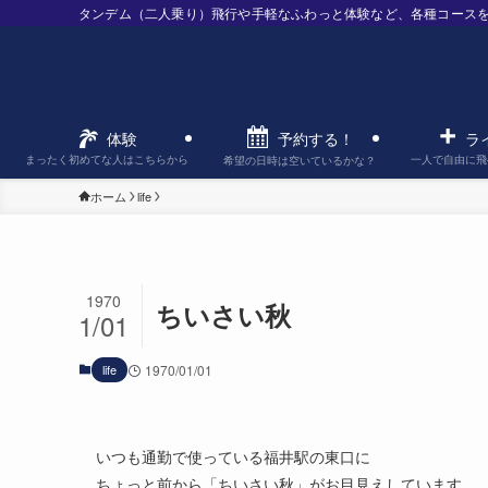
タンデム（二人乗り）飛行や手軽なふわっと体験など、各種コース
予約する！
体験
ラ
まったく初めてな人はこちらから
一人で自由に飛
希望の日時は空いているかな？
ホーム
life
1970
ちいさい秋
1/01
life
1970/01/01
いつも通勤で使っている福井駅の東口に
ちょっと前から「ちいさい秋」がお目見えしています。