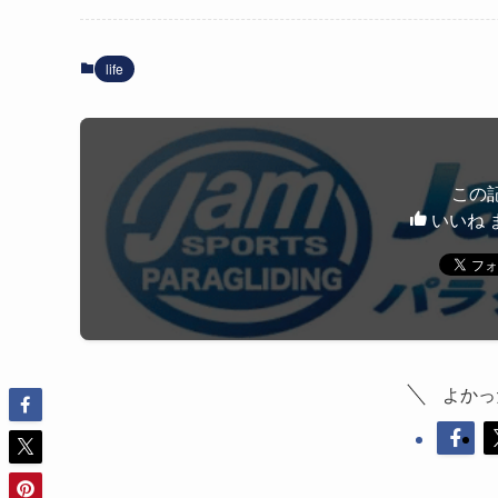
life
この
いいね 
よかっ