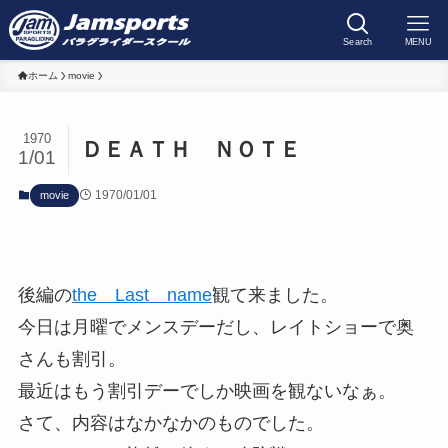
Search
MENU
ホーム
movie
1970
ＤＥＡＴＨ ＮＯＴＥ
1/01
1970/01/01
movie
後編の
the Last name
観て来ました。
今日は月曜でメンスデーだし、レイトショーで奥
さんも割引。
最近はもう割引デーでしか映画を観ないなぁ。
さて、内容はなかなかのものでした。