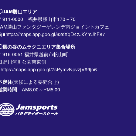
◯JAM勝山エリア
〒911-0000 福井県勝山市170－70
JAM勝山ファンタジーゲレンデ内ジョイントカフェ
前■https://maps.app.goo.gl/62sXqD4zJkYmJhF87
◯風の谷のムラクニエリア集合場所
〒915-0051 福井県越前市帆山町
日野川河川公園南東側
https://maps.app.goo.gl/7sPymvNpvzjV99jo6
不定休
(天候による要問合せ)
営業時間
AM8:00～PM5:00