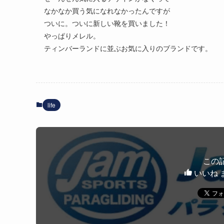
なかなか買う気になれなかったんですが
ついに。ついに新しい靴を買いました！
やっぱりメレル。
ティンバーランドに並ぶお気に入りのブランドです。
life
この
いいね 