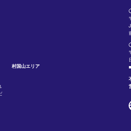
村国山エリア
■
れ
だ