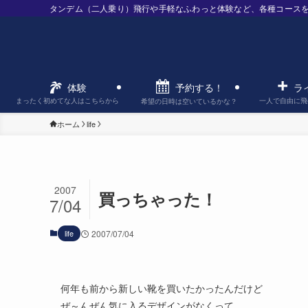
タンデム（二人乗り）飛行や手軽なふわっと体験など、各種コース
予約する！
体験
ラ
まったく初めてな人はこちらから
一人で自由に飛
希望の日時は空いているかな？
ホーム
life
2007
買っちゃった！
7/04
life
2007/07/04
何年も前から新しい靴を買いたかったんだけど
ぜ～んぜん気に入るデザインがなくって