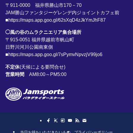
〒911-0000 福井県勝山市170－70
JAM勝山ファンタジーゲレンデ内ジョイントカフェ前
■https://maps.app.goo.gl/62sXqD4zJkYmJhF87
◯風の谷のムラクニエリア集合場所
〒915-0051 福井県越前市帆山町
日野川河川公園南東側
■https://maps.app.goo.gl/7sPymvNpvzjV99jo6
不定休
(天候による要問合せ)
営業時間
AM8:00～PM5:00
当日お持ちいただきたいもの
プライバシーポリシー