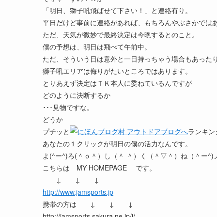
「明日、獅子吼飛ばせて下さい！」と連絡有り。
平日だけど事前に連絡があれば、もちろんやぶさかでは
ただ、天気が微妙で最終決定は今晩するとのこと。
僕の予想は、明日は飛べて午前中。
ただ、そういう日は意外と一日持っちゃう場合もあった
獅子吼エリアは侮りがたいところではあります。
とりあえず決定はＴＫ本人に委ねているんですが
どのように決断するか
･･･見物ですな。
どうか
プチッと
ランキン
あなたの１クリックが明日の僕の活力なんです。
よ(^ー^)ろ(＾ｏ＾）し（＾ ＾）く（＾▽＾）ね（＾ー^)
こちらは MY HOMEPAGE です。
↓ ↓ ↓
http://www.jamsports.jp
携帯の方は ↓ ↓ ↓
http://jamsports.sakura.ne.jp/i/