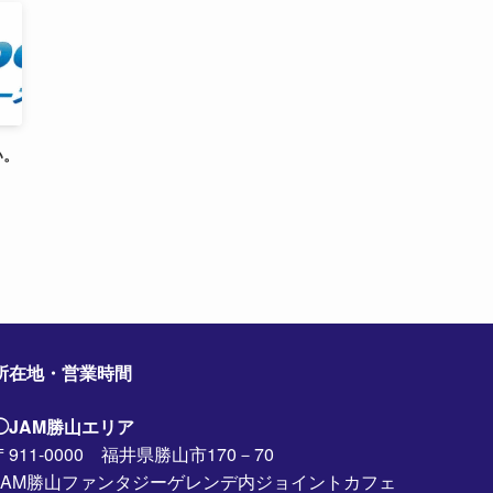
い。
所在地・営業時間
◯JAM勝山エリア
〒911-0000 福井県勝山市170－70
JAM勝山ファンタジーゲレンデ内ジョイントカフェ