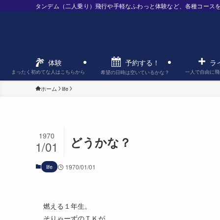
タンデム（二人乗り）飛行や手軽なふわっと体験など、各種コース
予約する！
体験
ラ
まったく初めてな人はこちらから
一人で自由に飛
希望の日時は空いているかな？
ホーム
life
1970
どうかな？
1/01
life
1970/01/01
燃える１年生。
そりゃーずのＴＫが