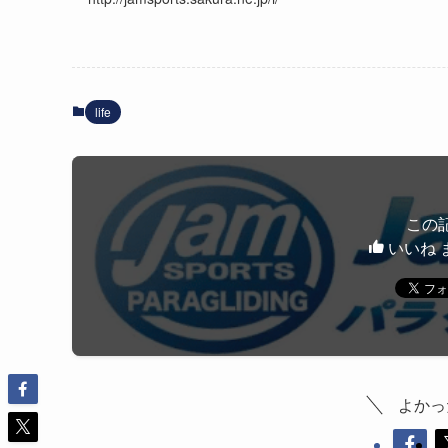
life
この
いいね 
よかっ