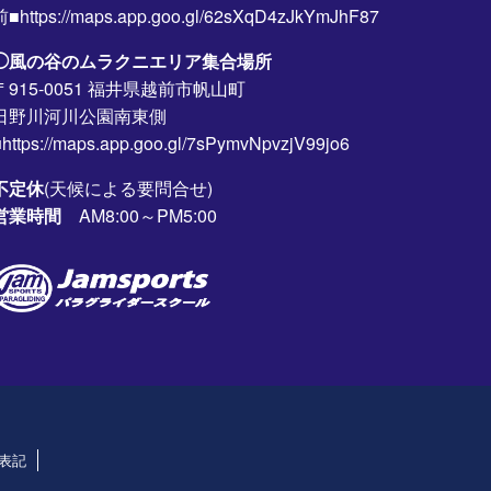
前■https://maps.app.goo.gl/62sXqD4zJkYmJhF87
◯風の谷のムラクニエリア集合場所
〒915-0051 福井県越前市帆山町
日野川河川公園南東側
https://maps.app.goo.gl/7sPymvNpvzjV99jo6
不定休
(天候による要問合せ)
営業時間
AM8:00～PM5:00
表記