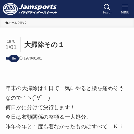
Search
MENU
ホーム
life
1970
大掃除その１
1/01
1970/01/01
life
年末の大掃除は１日で一気にやると腰を痛めそう
なので｀ヽ(ﾟ∀ﾟゞ)
何日かに分けて決行します！
今日は衣類関係の整頓＆一大処分。
昨年今年と１度も着なかったものはすべて「Ｋｉ