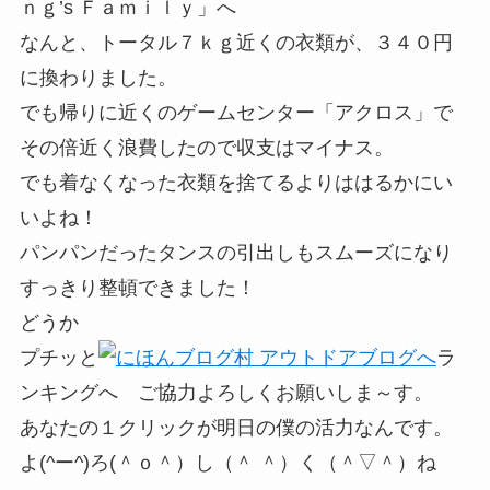
ｎｇ’s Ｆａｍｉｌｙ」へ
なんと、トータル７ｋｇ近くの衣類が、３４０円
に換わりました。
でも帰りに近くのゲームセンター「アクロス」で
その倍近く浪費したので収支はマイナス。
でも着なくなった衣類を捨てるよりははるかにい
いよね！
パンパンだったタンスの引出しもスムーズになり
すっきり整頓できました！
どうか
プチッと
ラ
ンキングへ ご協力よろしくお願いしま～す。
あなたの１クリックが明日の僕の活力なんです。
よ(^ー^)ろ(＾ｏ＾）し（＾ ＾）く（＾▽＾）ね