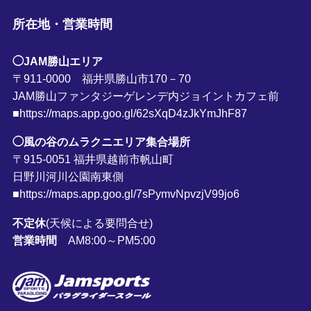
所在地・営業時間
◯JAM勝山エリア
〒911-0000 福井県勝山市170－70
JAM勝山ファンタジーゲレンデ内ジョイントカフェ前
■https://maps.app.goo.gl/62sXqD4zJkYmJhF87
◯風の谷のムラクニエリア集合場所
〒915-0051 福井県越前市帆山町
日野川河川公園南東側
■https://maps.app.goo.gl/7sPymvNpvzjV99jo6
不定休
(天候による要問合せ)
営業時間
AM8:00～PM5:00