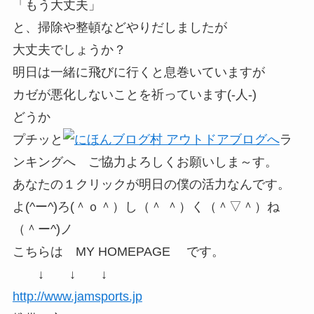
「もう大丈夫」
と、掃除や整頓などやりだしましたが
大丈夫でしょうか？
明日は一緒に飛びに行くと息巻いていますが
カゼが悪化しないことを祈っています(-人-)
どうか
プチッと
ラ
ンキングへ ご協力よろしくお願いしま～す。
あなたの１クリックが明日の僕の活力なんです。
よ(^ー^)ろ(＾ｏ＾）し（＾ ＾）く（＾▽＾）ね
（＾ー^)ノ
こちらは MY HOMEPAGE です。
↓ ↓ ↓
http://www.jamsports.jp