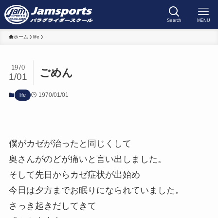
Search
MENU
ホーム
life
1970
ごめん
1/01
1970/01/01
life
僕がカゼが治ったと同じくして
奥さんがのどが痛いと言い出しました。
そして先日からカゼ症状が出始め
今日は夕方までお眠りになられていました。
さっき起きだしてきて