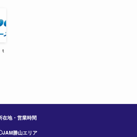
ｉｔ
所在地・営業時間
◯JAM勝山エリア