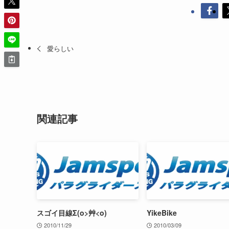
愛らしい
関連記事
スゴイ目線Σ(o>艸<o)
YikeBike
2010/11/29
2010/03/09