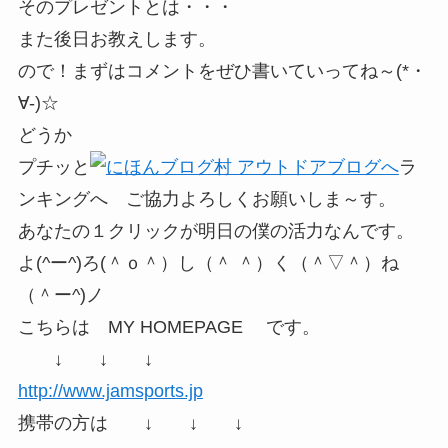
そのプレゼントとは・・・
また後日お教えします。
ので！まずはコメントをぜひ書いていってね～(*・
∀-)☆
どうか
プチッと
ラ
ンキングへ ご協力よろしくお願いしま～す。
あなたの１クリックが明日の僕の活力なんです。
よ(^ー^)ろ(＾ｏ＾）し（＾ ＾）く（＾▽＾）ね
（＾ー^)ノ
こちらは MY HOMEPAGE です。
↓ ↓ ↓
http://www.jamsports.jp
携帯の方は ↓ ↓ ↓