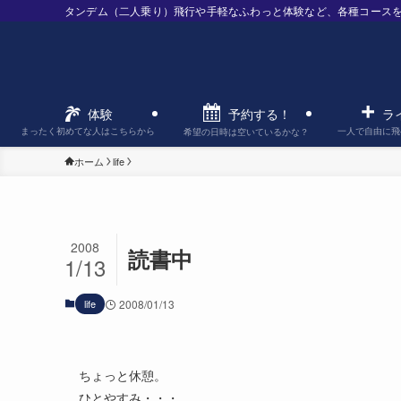
タンデム（二人乗り）飛行や手軽なふわっと体験など、各種コース
予約する！
体験
ラ
まったく初めてな人はこちらから
一人で自由に飛
希望の日時は空いているかな？
ホーム
life
2008
読書中
1/13
life
2008/01/13
ちょっと休憩。
ひとやすみ・・・