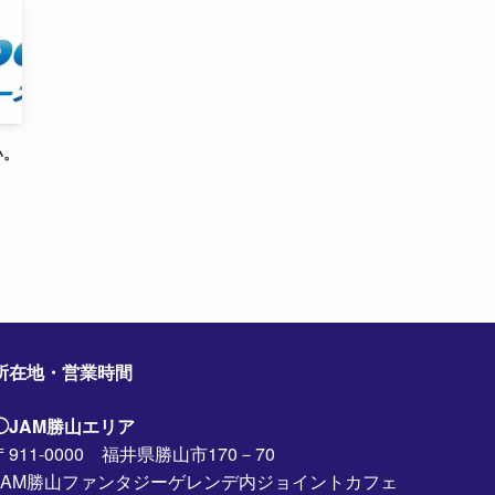
い。
所在地・営業時間
◯JAM勝山エリア
〒911-0000 福井県勝山市170－70
JAM勝山ファンタジーゲレンデ内ジョイントカフェ