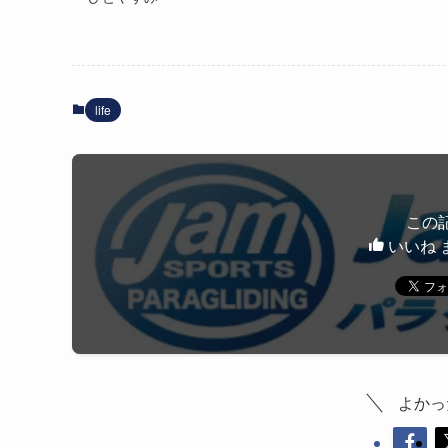
life
この
いいね 
よかっ