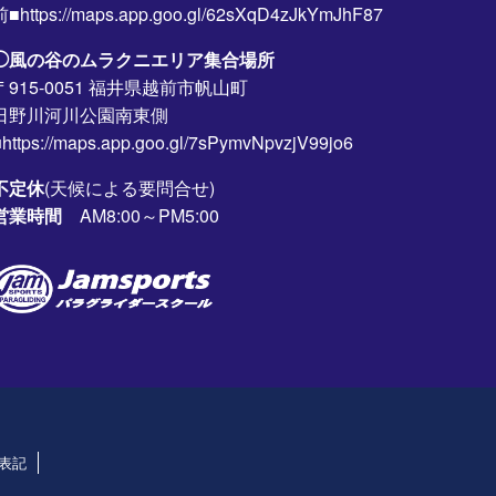
前■https://maps.app.goo.gl/62sXqD4zJkYmJhF87
◯風の谷のムラクニエリア集合場所
〒915-0051 福井県越前市帆山町
日野川河川公園南東側
https://maps.app.goo.gl/7sPymvNpvzjV99jo6
不定休
(天候による要問合せ)
営業時間
AM8:00～PM5:00
表記