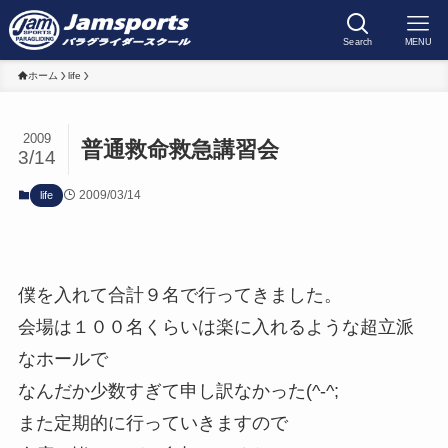
Search
MENU
ホーム
life
2009
普通救命救急講習会
3/14
2009/03/14
life
僕を入れて合計９名で行ってきました。
会場は１００名くらいは楽に入れるような超立派
なホールで
なんだか少数すぎて申し訳なかった(^-^;
また定期的に行っていきますので