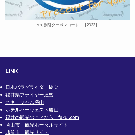
５％割引クーポンコード 【2022】
LINK
日本パラグライダー協会
福井県フライヤー連盟
スキージャム勝山
ホテルハーヴェスト勝山
福井の観光のことなら fukui.com
勝山市 観光ポータルサイト
越前市 観光サイト