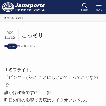
Search
MENU
ホーム
para
2009
こっそり
11/12
2009/11/12
para
１名フライト。
「ビジターが来たことにしといて」ってことなの
で
誰かは秘密です(*￣ ￣)b
昨日の雨の影響で雲底はテイクオフレベル。