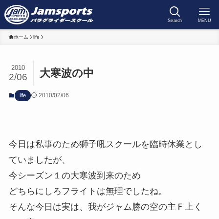
Search
MENU
ホーム
life
2010
大寒波の中
2/06
2010/02/06
life
今日は私事のため獅子吼スクールを臨時休業とし
ていましたが、
今シーズン１の大寒波到来のため
どちらにしろフライトは無理でしたね。
そんな今日は実は、我がジャム勝の空の主Ｆ上く