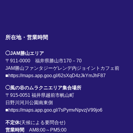
所在地・営業時間
◯JAM勝山エリア
〒911-0000 福井県勝山市170－70
JAM勝山ファンタジーゲレンデ内ジョイントカフェ前
■https://maps.app.goo.gl/62sXqD4zJkYmJhF87
◯風の谷のムラクニエリア集合場所
〒915-0051 福井県越前市帆山町
日野川河川公園南東側
■https://maps.app.goo.gl/7sPymvNpvzjV99jo6
不定休
(天候による要問合せ)
営業時間
AM8:00～PM5:00