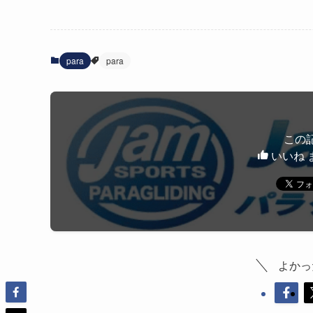
para
para
この
いいね 
よかっ