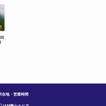
初回
】
所在地・営業時間
◯JAM勝山エリア