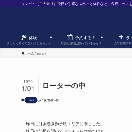
タンデム（二人乗り）飛行や手軽なふわっと体験など、各種コース
予約する！
体験
ラ
まったく初めてな人はこちらから
一人で自由に飛
希望の日時は空いているかな？
ホーム
para
1970
ローターの中
1/01
para
1970/01/01
昨日に引き続き獅子吼エリアに来ました。
昨日は訃報を聞いてフライトをやめたけど、