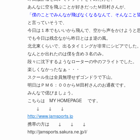
あんなに空を飛ぶことが好きだったＭ田村さんが、
「僕のことでみんなが飛ばなくなるなんて、そんなこと
と言っていそうで、
今日は１本でもいいから飛んで、空から声をかけようと
でも今日は残念ながら昨日とはま逆の風。
北北東くらいで、出るタイミングが非常にシビアでした
なんとか出れたのは僕を含め３名のみ。
段々に沈下するようなローターの中のフライトでした。
楽しくなかったなぁ・・・
スクール生は全員無理せずゴンドラで下山。
明日はＰＭ６：００からＭ田村さんのお通夜です。
みんなで偲びましょう。
こちらは MY HOMEPAGE です。
↓ ↓ ↓
http://www.jamsports.jp
携帯の方は ↓ ↓ ↓
http://jamsports.sakura.ne.jp/i/