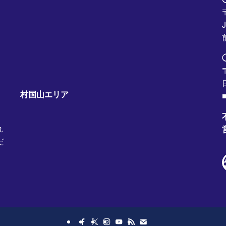
村国山エリア
■
れ
だ