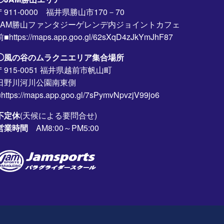
〒911-0000 福井県勝山市170－70
JAM勝山ファンタジーゲレンデ内ジョイントカフェ
前■https://maps.app.goo.gl/62sXqD4zJkYmJhF87
◯風の谷のムラクニエリア集合場所
〒915-0051 福井県越前市帆山町
日野川河川公園南東側
https://maps.app.goo.gl/7sPymvNpvzjV99jo6
不定休
(天候による要問合せ)
営業時間
AM8:00～PM5:00