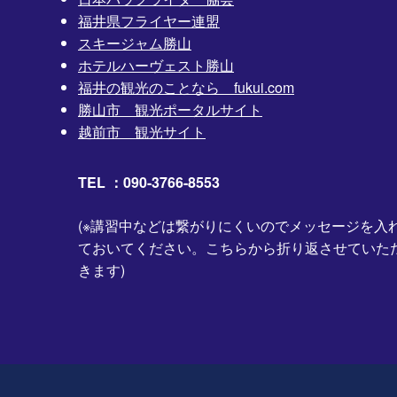
福井県フライヤー連盟
スキージャム勝山
ホテルハーヴェスト勝山
福井の観光のことなら fukui.com
勝山市 観光ポータルサイト
越前市 観光サイト
TEL ：090-3766-8553
(※講習中などは繋がりにくいのでメッセージを入
ておいてください。こちらから折り返させていた
きます)