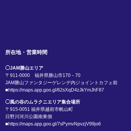
所在地・営業時間
◯JAM勝山エリア
〒911-0000 福井県勝山市170－70
JAM勝山ファンタジーゲレンデ内ジョイントカフェ前
■https://maps.app.goo.gl/62sXqD4zJkYmJhF87
◯風の谷のムラクニエリア集合場所
〒915-0051 福井県越前市帆山町
日野川河川公園南東側
■https://maps.app.goo.gl/7sPymvNpvzjV99jo6