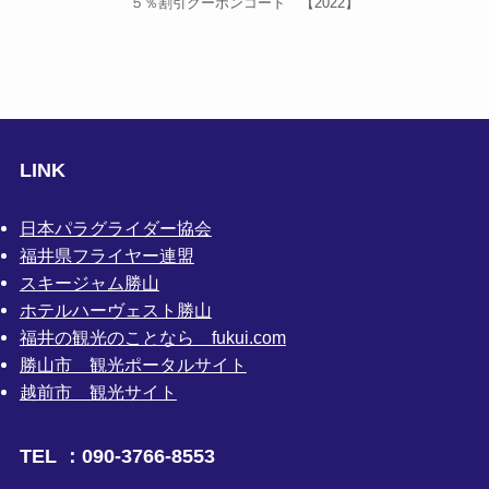
５％割引クーポンコード 【2022】
LINK
日本パラグライダー協会
福井県フライヤー連盟
スキージャム勝山
ホテルハーヴェスト勝山
福井の観光のことなら fukui.com
勝山市 観光ポータルサイト
越前市 観光サイト
TEL ：090-3766-8553