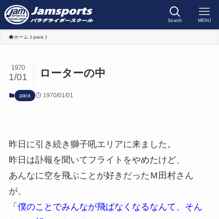
Search
MENU
ホーム
para
1970
ローターの中
1/01
1970/01/01
para
昨日に引き続き獅子吼エリアに来ました。
昨日は訃報を聞いてフライトをやめたけど、
あんなに空を飛ぶことが好きだったＭ田村さん
が、
「僕のことでみんなが飛ばなくなるなんて、そん