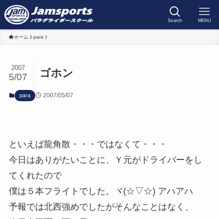
Search
MENU
ホーム
para
2007
ゴホン
5/07
2007/05/07
para
といえば龍角散・・・ではなくて・・・
今日はありがたいことに、Ｙ元がドライバーをし
てくれたので
僕は５本フライトでした。ヾ(☆▽☆) アハアハ
予報では北西強めでしたがそんなことはなく、