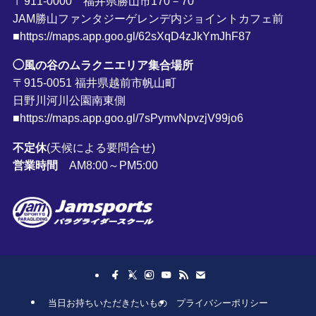
〒911-0000 福井県勝山市170－70
JAM勝山ファンタジーゲレンデ内ジョイントカフェ前
■https://maps.app.goo.gl/62sXqD4zJkYmJhF87
◯風の谷のムラクニエリア集合場所
〒915-0051 福井県越前市帆山町
日野川河川公園南東側
■https://maps.app.goo.gl/7sPymvNpvzjV99jo6
不定休
(天候による要問合せ)
営業時間
AM8:00～PM5:00
当日お持ちいただきたいもの
プライバシーポリシー