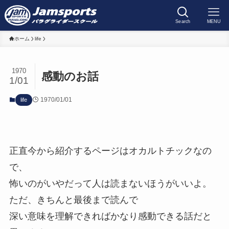
Search
MENU
ホーム
life
1970
感動のお話
1/01
1970/01/01
life
正直今から紹介するページはオカルトチックなの
で、
怖いのがいやだって人は読まないほうがいいよ。
ただ、きちんと最後まで読んで
深い意味を理解できればかなり感動できる話だと