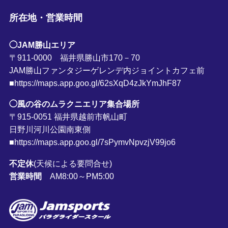
所在地・営業時間
◯JAM勝山エリア
〒911-0000 福井県勝山市170－70
JAM勝山ファンタジーゲレンデ内ジョイントカフェ前
■https://maps.app.goo.gl/62sXqD4zJkYmJhF87
◯風の谷のムラクニエリア集合場所
〒915-0051 福井県越前市帆山町
日野川河川公園南東側
■https://maps.app.goo.gl/7sPymvNpvzjV99jo6
不定休
(天候による要問合せ)
営業時間
AM8:00～PM5:00