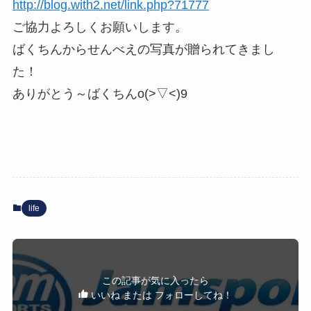
http://blog.with2.net/link.php?71777
ご協力よろしくお願いします。
ばくちんからせんべえの写真が贈られてきまし
た！
ありがとう～ばくちんo(>▽<)9
life
この記事が気に入ったら
いいね または フォローしてね！