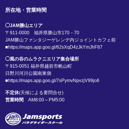
所在地・営業時間
◯JAM勝山エリア
〒911-0000 福井県勝山市170－70
JAM勝山ファンタジーゲレンデ内ジョイントカフェ前
■https://maps.app.goo.gl/62sXqD4zJkYmJhF87
◯風の谷のムラクニエリア集合場所
〒915-0051 福井県越前市帆山町
日野川河川公園南東側
■https://maps.app.goo.gl/7sPymvNpvzjV99jo6
不定休
(天候による要問合せ)
営業時間
AM8:00～PM5:00