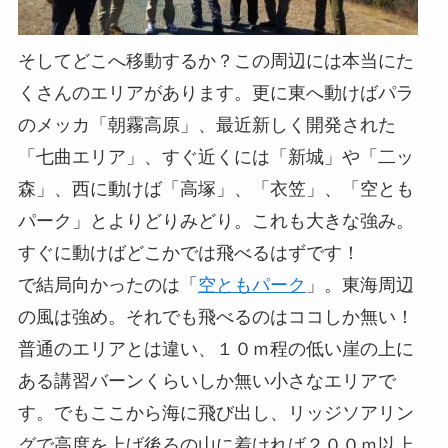
そしてどこへ移動するか？この周辺には本当にた
くさんのエリアがあります。更に東へ動けばパラ
のメッカ「朝霧高原」、最近新しく開発された
「七曲エリア」、すぐ近くには「新城」や「二ッ
森」、西に動けば「高塚」、「衣笠」、「空とも
パーク」とよりどりみどり。これも大きな強み。
すぐに動けばどこかでは飛べるはずです！
で結局向かったのは「
空ともパーク
」。東海周辺
の風は強め。それでも飛べるのはココしか無い！
普通のエリアとは違い、１０ｍ程の低い崖の上に
ある講習バーンくらいしか無い小さなエリアで
す。でもここから海に飛び出し、リッジソアリン
グで高度を上げ後ろの山に着ければ２００ｍ以上