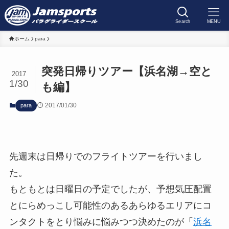
Search
MENU
ホーム
para
突発日帰りツアー【浜名湖→空と
2017
1/30
も編】
2017/01/30
para
先週末は日帰りでのフライトツアーを行いまし
た。
もともとは日曜日の予定でしたが、予想気圧配置
とにらめっこし可能性のあるあらゆるエリアにコ
ンタクトをとり悩みに悩みつつ決めたのが「
浜名