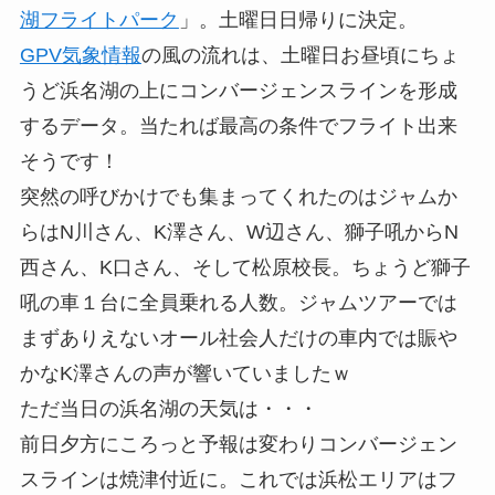
湖フライトパーク
」。土曜日日帰りに決定。
GPV気象情報
の風の流れは、土曜日お昼頃にちょ
うど浜名湖の上にコンバージェンスラインを形成
するデータ。当たれば最高の条件でフライト出来
そうです！
突然の呼びかけでも集まってくれたのはジャムか
らはN川さん、K澤さん、W辺さん、獅子吼からN
西さん、K口さん、そして松原校長。ちょうど獅子
吼の車１台に全員乗れる人数。ジャムツアーでは
まずありえないオール社会人だけの車内では賑や
かなK澤さんの声が響いていましたｗ
ただ当日の浜名湖の天気は・・・
前日夕方にころっと予報は変わりコンバージェン
スラインは焼津付近に。これでは浜松エリアはフ