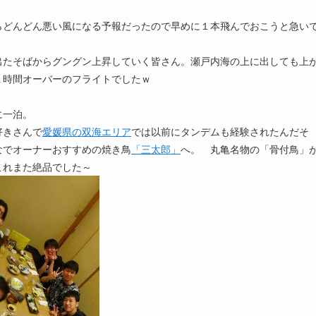
らどんどん悪い風になる予報だったので早めに１本飛んでおこうと急い
出たそばからグングン上昇していく皆さん。瀬戸内海の上に出しても上
１時間オーバーのフライトでしたｗ
に一泊。
好きさんで
愛媛県の双海エリア
では以前にタンデムも経験されたんだそ
なでオーナーおすすめの焼き鳥
「三太郎」
へ。 丸亀名物の「骨付鳥」
これまた絶品でした～