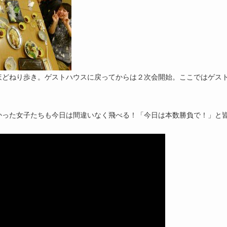
ほどねり歩き。ゲストハウスに戻ってからは２次会開始。ここではゲス
かった女子たちも今日は間違いなく飛べる！「今日は本数勝負で！」と