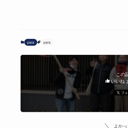
para
para
この
いいね 
よかっ