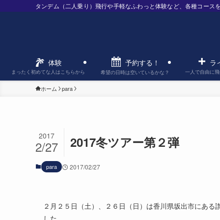
タンデム（二人乗り）飛行や手軽なふわっと体験など、各種コース
予約する！
体験
ラ
まったく初めてな人はこちらから
一人で自由に飛
希望の日時は空いているかな？
ホーム
para
2017
2017冬ツアー第２弾
2/27
para
2017/02/27
２月２５日（土）、２６日（日）は香川県坂出市にある
した。