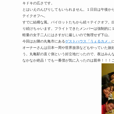
キドキの広さです。
とはいえのんびりしてもいられません。１日目は午後か
テイクオフへ。
すでに結構な風。パイロットたちから続々テイクオフ。
り続けちゃいます。フライトできたメンバーは強制的に
軽量の女子二人にはさすがに厳しいので無理せず下山。
今回はお隣の丸亀市にある
ゲストハウス「うぇるカメ」
オーナーさんは日本一周や世界放浪などもやっていた旅
う。丸亀駅の直ぐ側という好立地だったので、夜はみん
なかなか絶品！でも一番僕が気に入ったのは親串！！！