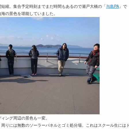
間短縮。集合予定時刻までまだ時間もあるので瀬戸大橋の「
与島PA
」で
内海の景色を堪能していました。
ディング周辺の景色も一変。
。周りには無数のソーラーパネルとゴミ処分場。これはスクール生には