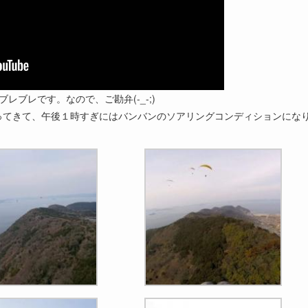
ブレです。なので、ご勘弁(-_-;)
ってきて、午後１時すぎにはバンバンのソアリングコンディションにな