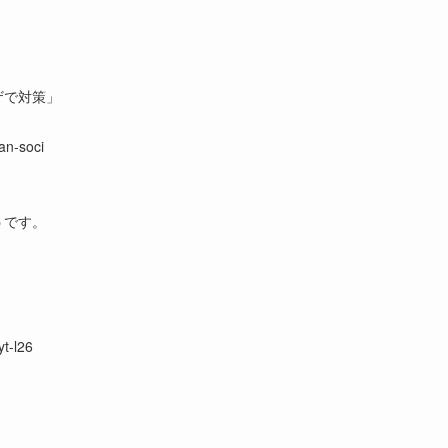
ザで対策」
an-soci
うです。
t-l26