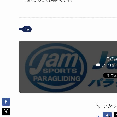
life
この
いいね 
よかっ