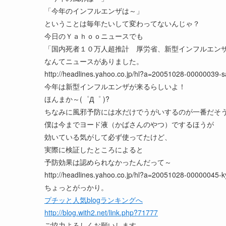
「今年のインフルエンザは～」
ということは毎年たいして変わってないんじゃ？
今日のＹａｈｏｏニュースでも
「国内死者１０万人超推計 厚労省、新型インフルエン
なんてニュースがありました。
http://headlines.yahoo.co.jp/hl?a=20051028-00000039-s
今年は新型インフルエンザが来るらしいよ！
ほんまか～(゜Д゜ )?
ちなみに風邪予防には水だけでうがいするのが一番だそ
僕は今までヨード液（かばさんのやつ）でするほうが
効いている気がして必ず使ってたけど、
実際に検証したところによると
予防効果は認められなかったんだって～
http://headlines.yahoo.co.jp/hl?a=20051028-00000045-ky
ちょっとがっかり。
プチッと人気blogランキングへ
http://blog.with2.net/link.php?71777
ご協力よろしくお願いします。