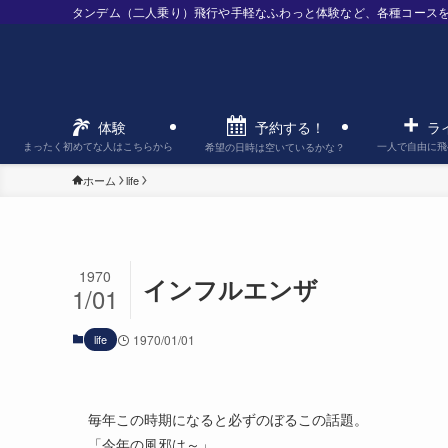
タンデム（二人乗り）飛行や手軽なふわっと体験など、各種コース
予約する！
体験
ラ
まったく初めてな人はこちらから
一人で自由に飛
希望の日時は空いているかな？
ホーム
life
1970
インフルエンザ
1/01
life
1970/01/01
毎年この時期になると必ずのぼるこの話題。
「今年の風邪は～」