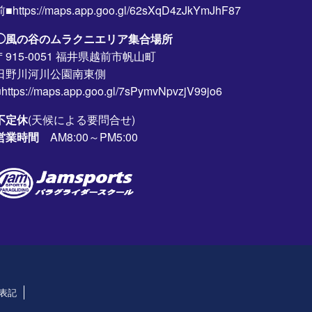
前■https://maps.app.goo.gl/62sXqD4zJkYmJhF87
◯風の谷のムラクニエリア集合場所
〒915-0051 福井県越前市帆山町
日野川河川公園南東側
https://maps.app.goo.gl/7sPymvNpvzjV99jo6
不定休
(天候による要問合せ)
営業時間
AM8:00～PM5:00
表記