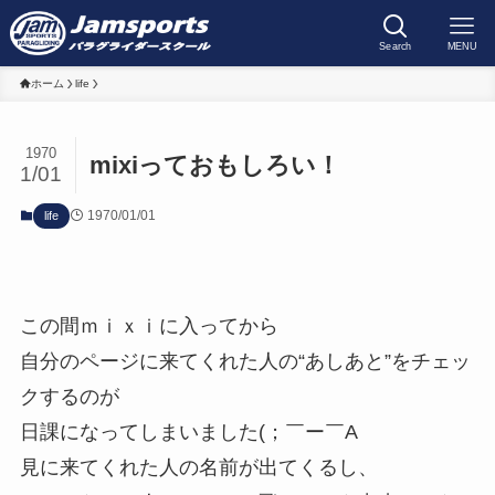
Search
MENU
ホーム
life
1970
mixiっておもしろい！
1/01
1970/01/01
life
この間ｍｉｘｉに入ってから
自分のページに来てくれた人の“あしあと”をチェッ
クするのが
日課になってしまいました(；￣ー￣A
見に来てくれた人の名前が出てくるし、