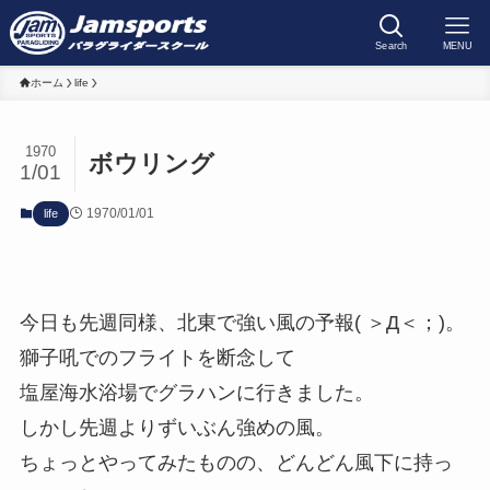
Search
MENU
ホーム
life
1970
ボウリング
1/01
1970/01/01
life
今日も先週同様、北東で強い風の予報( ＞Д＜；)。
獅子吼でのフライトを断念して
塩屋海水浴場でグラハンに行きました。
しかし先週よりずいぶん強めの風。
ちょっとやってみたものの、どんどん風下に持っ