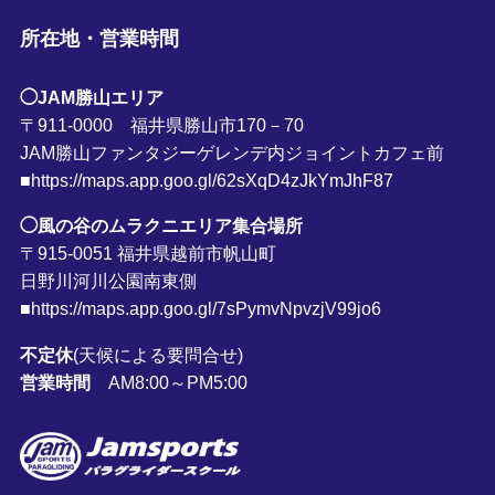
所在地・営業時間
◯JAM勝山エリア
〒911-0000 福井県勝山市170－70
JAM勝山ファンタジーゲレンデ内ジョイントカフェ前
■https://maps.app.goo.gl/62sXqD4zJkYmJhF87
◯風の谷のムラクニエリア集合場所
〒915-0051 福井県越前市帆山町
日野川河川公園南東側
■https://maps.app.goo.gl/7sPymvNpvzjV99jo6
不定休
(天候による要問合せ)
営業時間
AM8:00～PM5:00